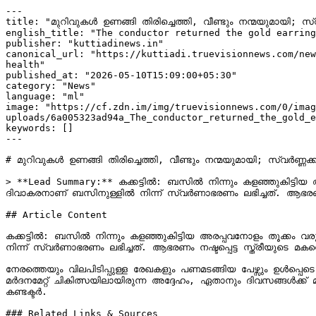
---

title: "മുറിവുകൾ ഉണങ്ങി തിരിച്ചെത്തി, വീണ്ടും നന്മയുമായി; സ്വ
english_title: "The conductor returned the gold earring
publisher: "kuttiadinews.in"

canonical_url: "https://kuttiadi.truevisionnews.com/new
health"

published_at: "2026-05-10T15:09:00+05:30"

category: "News"

language: "ml"

image: "https://cf.zdn.im/img/truevisionnews.com/0/imag
uploads/6a005323ad94a_The_conductor_returned_the_gold_e
keywords: []

---

# മുറിവുകൾ ഉണങ്ങി തിരിച്ചെത്തി, വീണ്ടും നന്മയുമായി; സ്വർണ്ണക്
> **Lead Summary:** കക്കട്ടില്‍: ബസിൽ നിന്നും കളഞ്ഞുകിട്ട
ദിവാകരനാണ് ബസിനുള്ളിൽ നിന്ന് സ്വർണാഭരണം ലഭിച്ചത്. ആഭരണം 
## Article Content

കക്കട്ടില്‍: ബസിൽ നിന്നും കളഞ്ഞുകിട്ടിയ അരപ്പവനോളം തൂക്ക
നിന്ന് സ്വർണാഭരണം ലഭിച്ചത്. ആഭരണം നഷ്ടപ്പെട്ട സ്ത്രീയുടെ മ
നേരത്തെയും വിലപിടിപ്പുള്ള രേഖകളും പണമടങ്ങിയ പേഴ്സും ഉൾപ്പെട
മർദനമേറ്റ് ചികിത്സയിലായിരുന്ന അദ്ദേഹം, ഏതാനും ദിവസങ്ങൾക്
കണ്ടക്ടർ.

### Related Links & Sources
