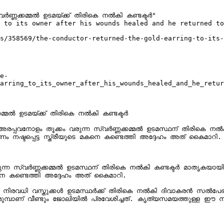
ർണ്ണക്കമ്മൽ ഉടമയ്ക്ക് തിരികെ നൽകി കണ്ടക്ടർ"

 to its owner after his wounds healed and he returned to
s/358569/the-conductor-returned-the-gold-earring-to-its-
e-
arring_to_its_owner_after_his_wounds_healed_and_he_retur
കമ്മൽ ഉടമയ്ക്ക് തിരികെ നൽകി കണ്ടക്ടർ

ിയ അരപ്പവനോളം തൂക്കം വരുന്ന സ്വർണ്ണക്കമ്മൽ ഉടമസ്ഥന് തിരികെ
നഷ്ടപ്പെട്ട സ്ത്രീയുടെ മകനെ കണ്ടെത്തി അദ്ദേഹം അത് കൈമാറി.

ം വരുന്ന സ്വർണ്ണക്കമ്മൽ ഉടമസ്ഥന് തിരികെ നൽകി കണ്ടക്ടർ മാതൃ
കനെ കണ്ടെത്തി അദ്ദേഹം അത് കൈമാറി.

െ നിരവധി വസ്തുക്കൾ ഉടമസ്ഥർക്ക് തിരികെ നൽകി ദിവാകരൻ സൽപേര് നേ
ക് മുമ്പാണ് വീണ്ടും ജോലിയിൽ പ്രവേശിച്ചത്. കൃത്യസമയത്തുള്ള 