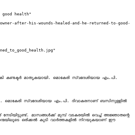
 good health"

owner-after-his-wounds-healed-and-he-returned-to-good-
ned_to_good_health.jpg"

 നൽകി കണ്ടക്ടർ മാതൃകയായി. മൊകേരി സ്വദേശിയായ എം.പി. 
കയായി. മൊകേരി സ്വദേശിയായ എം.പി. ദിവാകരനാണ് ബസിനുള്ളിൽ 
ടിയിട്ടുണ്ട്. മാസങ്ങൾക്ക് മുമ്പ് വടകരയിൽ വെച്ച് അജ്ഞാതന്റെ 
ഈ നന്മയിലൂടെ ഒരിക്കൽ കൂടി വാർത്തകളിൽ നിറയുകയാണ് ഈ 