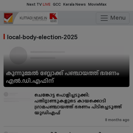
Next TV
LIVE
GCC
Kerala News
MovieMax
Menu
local-body-election-2025
കുന്നുമ്മൽ ബ്ലോക്ക് പഞ്ചായത്ത് ഭരണം
എൽ.ഡി.എഫിന്
ചെങ്കോട്ട പൊളിച്ചടുക്കി;
പതിറ്റാണ്ടുകളുടെ കായക്കൊടി
ഗ്രാമപഞ്ചായത്ത് ഭരണം പിടിച്ചെടുത്ത്
യുഡിഎഫ്
8 months ago