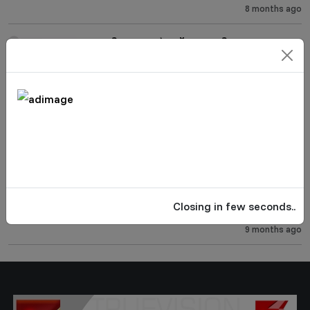
8 months ago
ചുവപ്പിനെ ചേർത്ത് കുറ്റ്യാടി ; ഒന്നാം
വാർഡിൽ വിജയക്കൊടി പാറിച്ച്
എൽഡിഎഫ് സ്ഥാനാർഥി എൻ പി
പുരുഷു
8 months ago
കുന്നുമ്മൽ പഞ്ചായത്ത് കൺവെൻഷൻ
സംഘടിപ്പിച്ച് യൂഡിഎഫ്
9 months ago
കുറ്റ്യാടി പഞ്ചായത്തിൽ എൽഡിഎഫ്
Closing in few seconds..
സ്ഥാനാർഥികളെ പ്രഖ്യാപിച്ചു
9 months ago