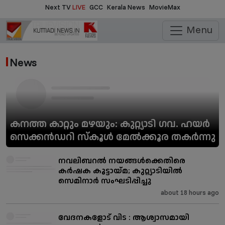
Next TV
LIVE
GCC
Kerala News
MovieMax
Menu
News
കനത്ത കാറ്റും മഴയും: കുറ്റ്യാടി ഗവ. ഹയർ
സെക്കൻഡറി സ്കൂൾ മേൽക്കൂര തകർന്നു
നവലിബറൽ നയങ്ങൾക്കെതിരെ
കർഷക കൂട്ടായ്മ; കുറ്റ്യാടിയിൽ
സെമിനാർ സംഘടിപ്പിച്ചു
about 18 hours ago
വേദനകളോട് വിട : ആശ്വാസമായി