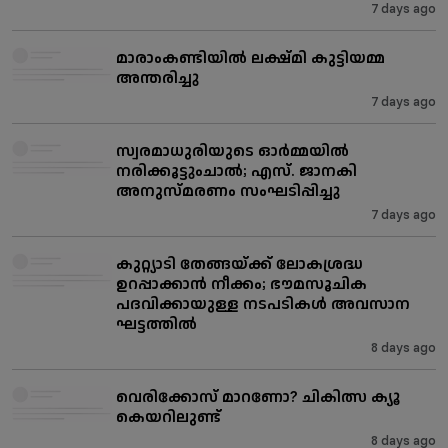
7 days ago
മാരാംകണ്ടിയിൽ ലക്ഷ്മി കുട്ടിയമ്മ
അന്തരിച്ചു
7 days ago
സ്വരമാധുരിയുടെ ഓർമ്മയിൽ
നരിക്കൂട്ടുംചാൽ; എസ്. ജാനകി
അനുസ്മരണം സംഘടിപ്പിച്ചു
7 days ago
കുറ്റ്യാടി തേങ്ങയ്ക്ക് ലോകശ്രദ്ധ
ഉറപ്പാക്കാൻ നീക്കം; ഭൗമസൂചിക
പദവിക്കായുള്ള നടപടികൾ അവസാന
ഘട്ടത്തിൽ
8 days ago
വെരിക്കോസ് മാറണോ? ചികിത്സ ക്യൂ
കെയറിലുണ്ട്
8 days ago