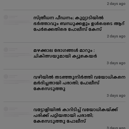
2 days ago
സ്ത്രീധന പീഡനം; കുറ്റ്യാടിയിൽ
ഭർത്താവും ബന്ധുക്കളും ഉൾപ്പെടെ ആറ്
പേർക്കെതിരെ പോലീസ് കേസ്
2 days ago
മഴക്കാല രോഗങ്ങൾ മാറും :
ചികിത്സയുമായി ക്യൂകെയർ
3 days ago
വഴിയിൽ തടഞ്ഞുനിർത്തി വയോധികനെ
മർദിച്ചതായി പരാതി; പോലീസ്
കേസെടുത്തു
3 days ago
വട്ടോളിയിൽ കാറിടിച്ച് വയോധികയ്ക്ക്
പരിക്ക് പറ്റിയതായി പരാതി;
കേസെടുത്തു പോലീസ്
3 days ago