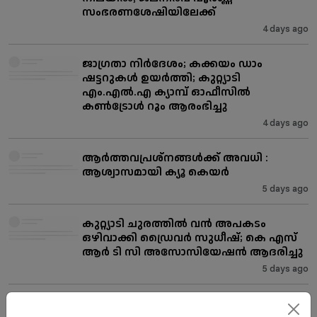
സംഭരണശേഷിയിലേക്ക്
4 days ago
ജാഗ്രതാ നിർദേശം; കക്കയം ഡാം
ഷട്ടറുകൾ ഉയർത്തി; കുറ്റ്യാടി
എം.എൽ.എ ക്യാമ്പ് ഓഫീസിൽ
കൺട്രോൾ റൂം ആരംഭിച്ചു
4 days ago
ആർത്തവപ്രശ്നങ്ങൾക്ക് അവധി :
ആശ്വാസമായി ക്യൂ കെയർ
5 days ago
കുറ്റ്യാടി ചുരത്തിൽ വൻ അപകടം
ഒഴിവാക്കി ഡ്രൈവർ സുധീഷ്; കെ എസ്
ആർ ടി സി അസോസിയേഷൻ ആദരിച്ചു
5 days ago
പെരുമഴയിൽ വിറച്ച് മലയോരം: