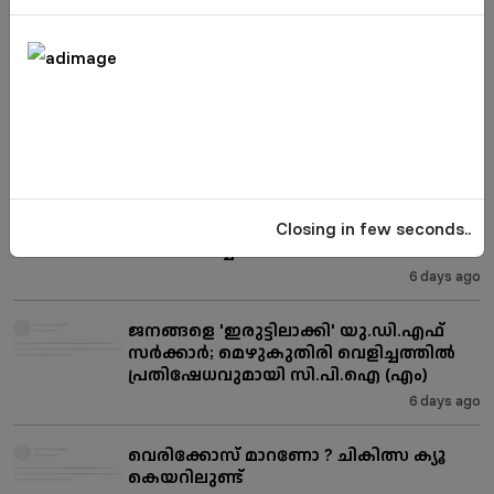
കുറ്റ്യാടിയിൽ ജനവാസം ദുസ്സഹം; റിലീഫ്
ക്യാമ്പുകൾ സജ്ജമാക്കി അധികൃതർ
5 days ago
ത്വക്ക് രോഗങ്ങൾ മാഞ്ഞുപോകാൻ ക്യൂ
കെയർ
6 days ago
കുഞ്ഞിന്റെ പാത്രം എടുത്തതിനെച്ചൊല്ലി
തർക്കം; ഭാര്യയെ സ്റ്റീൽ പാത്രം കൊണ്ട്
Closing in few seconds..
തലയ്ക്കടിച്ച ഭർത്താവിനെതിരെ കേസ്
6 days ago
ജനങ്ങളെ 'ഇരുട്ടിലാക്കി' യു.ഡി.എഫ്
സർക്കാർ; മെഴുകുതിരി വെളിച്ചത്തിൽ
പ്രതിഷേധവുമായി സി.പി.ഐ (എം)
6 days ago
വെരിക്കോസ് മാറണോ ? ചികിത്സ ക്യൂ
കെയറിലുണ്ട്