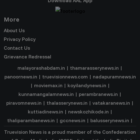
Download AAL App
More
About Us
Privacy Policy
Contact Us
Grievance Redressal
malayorashabdam.in
|
thamarasserynews.in
|
panoornews.in
|
truevisionnews.com
|
nadapuramnews.in
|
moviemax.in
|
koyilandynews.in
|
kunnamangalamnews.in
|
perambranews.in
|
piravomnews.in
|
thalasserynews.in
|
vatakaranews.in
|
kuttiadinews.in
|
newskozhikode.in
|
thaliparambanews.in
|
gccnews.in
|
balusserynews.in
|
Truevision News is a proud member of the
Confederation