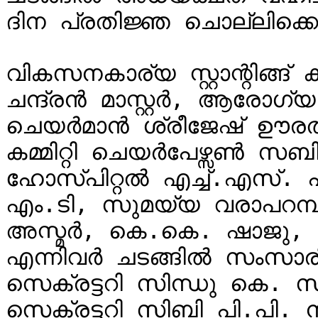
ദിന പ്രതിജ്ഞ ചൊല്ലിക്കൊ
വികസനകാര്യ സ്റ്റാന്റിങ്ങ് കമ
ചന്ദ്രന്‍ മാസ്റ്റര്‍, ആരോഗ്യ വ
ചെയര്‍മാന്‍ ശ്രീജേഷ് ഊരത്ത്
കമ്മിറ്റി ചെയര്‍പേഴ്സൺ സബ
ഹോസ്പിറ്റൽ എച്ച്.എസ്. പ
എം.ടി, സുമയ്യ വരാപറമ്
അസ്മര്‍, കെ.കെ. ഷാജു,
എന്നിവർ ചടങ്ങിൽ സംസാരിച
സെക്രട്ടറി സിന്ധു കെ. സ്വ
സെക്രട്ടറി സിബി പി.പി. ന