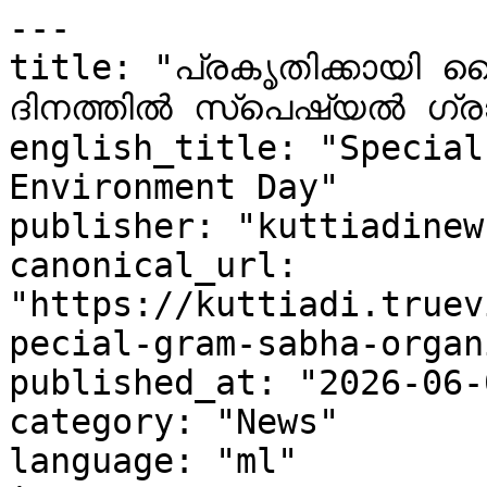
---

title: "പ്രകൃതിക്കായി ക
ദിനത്തിൽ സ്പെഷ്യൽ ഗ്രാമ
english_title: "Special
Environment Day"

publisher: "kuttiadinew
canonical_url: 
"https://kuttiadi.truev
pecial-gram-sabha-organ
published_at: "2026-06-
category: "News"

language: "ml"
