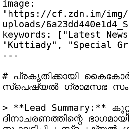
image: 
"https://cf.zdn.im/img/
uploads/6a23dd440e1d4_S
keywords: ["Latest News
"Kuttiady", "Special Gr
---

# പ്രകൃതിക്കായി കൈകോർത്
സ്പെഷ്യൽ ഗ്രാമസഭ സംഘടിപ
> **Lead Summary:** കുറ്
ദിനാചരണത്തിന്റെ ഭാഗമായി 