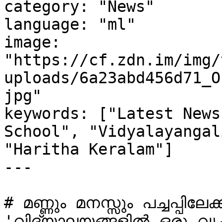
category: "News"

language: "ml"

image: 
"https://cf.zdn.im/img/
uploads/6a23abd456d71_O
jpg"

keywords: ["Latest News
School", "Vidyalayangal
"Haritha Keralam"]

---

# മണ്ണും മനസ്സും പച്ചപ്പിലേക്
'വിദ്യാലയങ്ങളിൽ ഒരു വൃക്