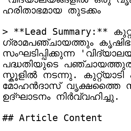
ഹരിതാഭമായ തുടക്കം

> **Lead Summary:** കുറ്റ്യ
ഗ്രാമപഞ്ചായത്തും കൃഷിഭ
സംഘടിപ്പിക്കുന്ന 'വിദ്യാ
പദ്ധതിയുടെ പഞ്ചായത്തു
സ്കൂളിൽ നടന്നു. കുറ്റ്യാട
മോഹൻദാസ് വൃക്ഷത്തൈ നട്
ഉദ്ഘാടനം നിർവ്വഹിച്ചു.

## Article Content
