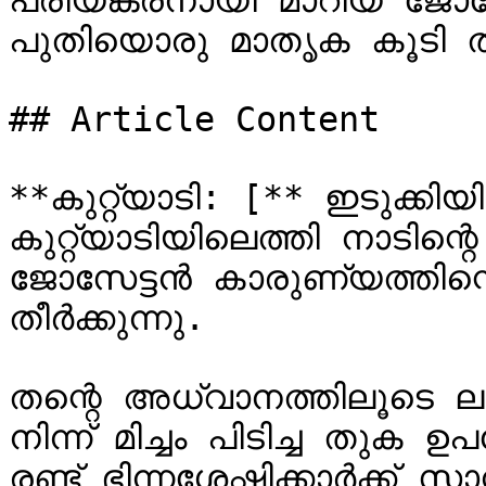
പ്രിയങ്കരനായി മാറിയ ജോസേ
പുതിയൊരു മാതൃക കൂടി തീർക
## Article Content

**കുറ്റ്യാടി: [** ഇടുക്കിയ
കുറ്റ്യാടിയിലെത്തി നാടിന്റ
ജോസേട്ടൻ കാരുണ്യത്തിന്
തീർക്കുന്നു.

തന്റെ അധ്വാനത്തിലൂടെ ലഭി
നിന്ന് മിച്ചം പിടിച്ച തുക ഉ
രണ്ട് ഭിന്നശേഷിക്കാർക്ക് 