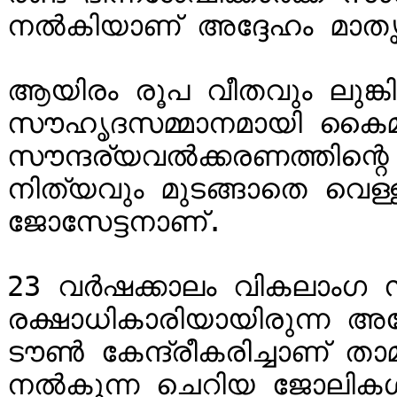
നൽകിയാണ് അദ്ദേഹം മാത
ആയിരം രൂപ വീതവും ലുങ്കി 
സൗഹൃദസമ്മാനമായി കൈമാറിയ
സൗന്ദര്യവൽക്കരണത്തിന്റെ 
നിത്യവും മുടങ്ങാതെ വെള്ളമൊ
ജോസേട്ടനാണ്.

23 വർഷക്കാലം വികലാംഗ 
രക്ഷാധികാരിയായിരുന്ന അദ
ടൗൺ കേന്ദ്രീകരിച്ചാണ് 
നൽകുന്ന ചെറിയ ജോലികൾ ചെ