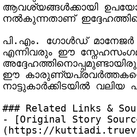
ആവശ്യങ്ങൾക്കായി ഉപയോഗിക്
നൽകുന്നതാണ് ഇദ്ദേഹത്തിന
പി.എം. ഗോൾഡ് മാനേജർ റ
എന്നിവരും ഈ സ്നേഹസംഗമ
അദ്ദേഹത്തിനൊപ്പമുണ്ടായിരു
ഈ കാരുണ്യപ്രവർത്തകന്റ
നാട്ടുകാർക്കിടയിൽ വലിയ 
### Related Links & Sour
- [Original Story Sourc
(https://kuttiadi.truev