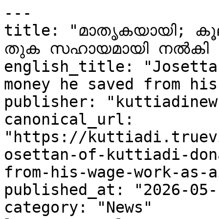
---

title: "മാതൃകയായി; കൂലിപ്പ
തുക സഹായമായി നൽകി ജ
english_title: "Josetta
money he saved from his
publisher: "kuttiadinew
canonical_url: 
"https://kuttiadi.truev
osettan-of-kuttiadi-don
from-his-wage-work-as-ai
published_at: "2026-05-
category: "News"
