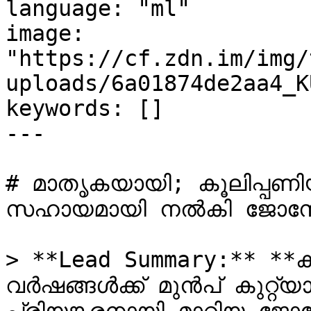
language: "ml"

image: 
"https://cf.zdn.im/img/
uploads/6a01874de2aa4_K
keywords: []

---

# മാതൃകയായി; കൂലിപ്പണിയിൽ
സഹായമായി നൽകി ജോസേട
> **Lead Summary:** **കുറ
വർഷങ്ങൾക്ക് മുൻപ് കുറ്റ്യാ